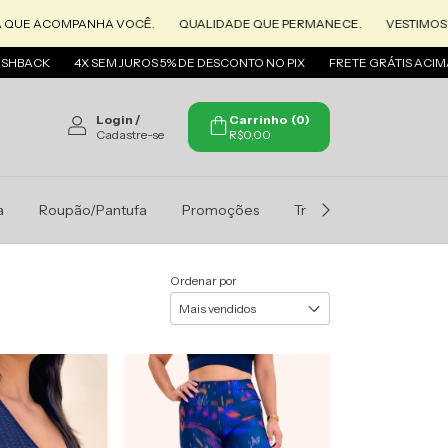
COMPANHA VOCÊ.
QUALIDADE QUE PERMANECE.
VESTIMOS MULHERE
K
4X SEM JUROS 5% DE DESCONTO NO PIX
FRETE GRÁTIS ACIMA 300,0
Login
/
Carrinho
(
0
)
Cadastre-se
R$0,00
a
Roupão/Pantufa
Promoções
Trocas e Devoluçoes
Ordenar por