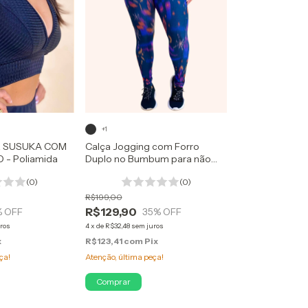
+1
 SUSUKA COM
Calça Jogging com Forro
 - Poliamida
Duplo no Bumbum para não
Marcar Nada - estampa digital
(0)
(0)
R$199,00
R$129,90
% OFF
35
% OFF
ros
4
x
de
R$32,48
sem juros
x
R$123,41
com
Pix
ça!
Atenção, última peça!
Comprar