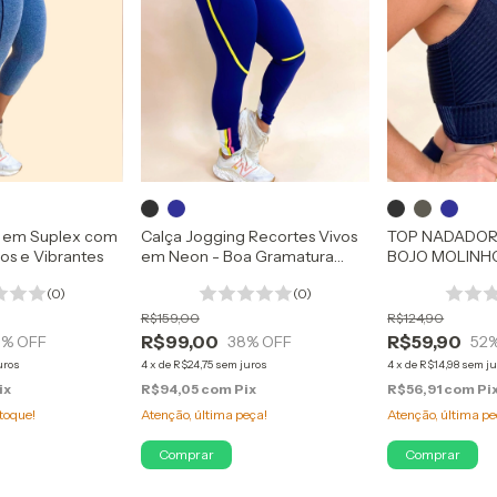
o em Suplex com
Calça Jogging Recortes Vivos
TOP NADADOR
dos e Vibrantes
em Neon - Boa Gramatura
BOJO MOLINHO
Nada de Transparência
(0)
(0)
R$159,00
R$124,90
R$99,00
R$59,90
8
% OFF
38
% OFF
52
uros
4
x
de
R$24,75
sem juros
4
x
de
R$14,98
sem ju
ix
R$94,05
com
Pix
R$56,91
com
Pi
toque!
Atenção, última peça!
Atenção, última pe
Comprar
Comprar