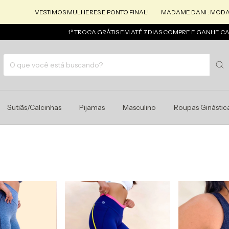
VESTIMOS MULHERES E PONTO FINAL!
MADAME DANI : MODA QUE A
1º TROCA GRÁTIS EM ATÉ 7 DIAS COMPRE E GANHE CASHBAC
Sutiãs/Calcinhas
Pijamas
Masculino
Roupas Ginástic