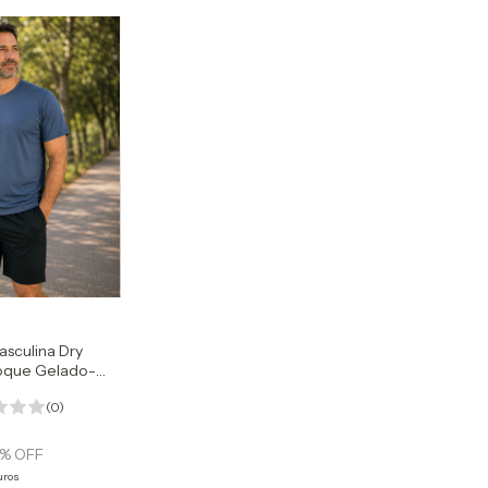
asculina Dry
Toque Gelado-
e - Poliamida
(0)
% OFF
uros