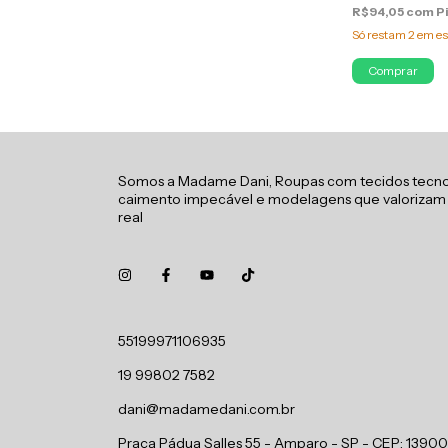
R$94,05
com
P
Só restam
2
em es
Comprar
Somos a Madame Dani, Roupas com tecidos tecno
caimento impecável e modelagens que valorizam
real
55199971106935
19 99802 7582
dani@madamedani.com.br
Praça Pádua Salles 55 - Amparo - SP - CEP: 1390