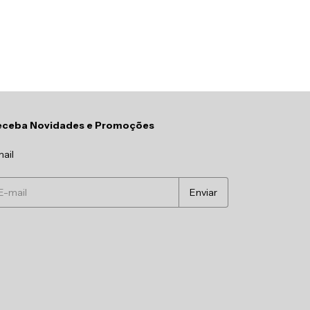
eceba Novidades e Promoções
ail