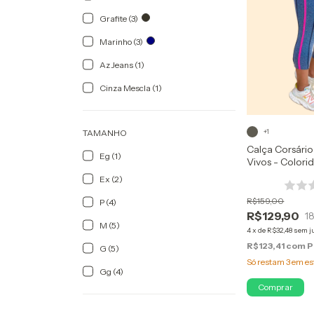
Grafite (3)
Marinho (3)
Az Jeans (1)
Cinza Mescla (1)
+1
TAMANHO
Calça Corsári
Eg (1)
Vivos - Colori
Ex (2)
R$159,00
P (4)
R$129,90
1
M (5)
4
x
de
R$32,48
sem j
R$123,41
com
P
G (5)
Só restam
3
em es
Gg (4)
Comprar