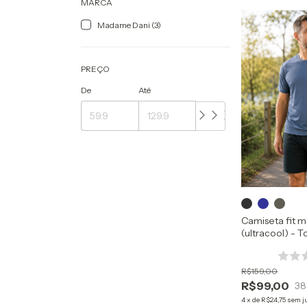
MARCA
Madame Dani (3)
PREÇO
De
Até
Camiseta fit m
(ultracool) - 
Respirabilidad
R$159,00
R$99,00
38
4
x
de
R$24,75
sem j