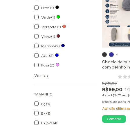
Preto (1)
Verde (1)
Terracota (1)
Vinho (1)
Marinho (2)
+1
Azul (2)
Chinelo de qu
Rosa (2)
com pelinho i
Ver mais
R$119,00
R$99,00
17
TAMANHO
4
x
de
R$24,75
sem j
R$94,05
com
P
Eg (1)
Atenção, última p
Ex (3)
Comprar
Ex(52) (4)