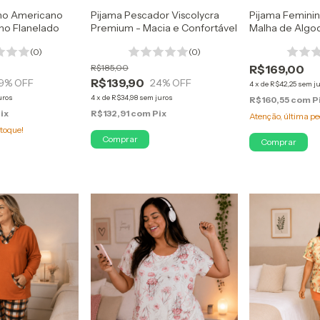
ino Americano
Pijama Pescador Viscolycra
Pijama Femini
ho Flanelado
Premium - Macia e Confortável
Malha de Algo
(0)
(0)
R$185,00
R$169,00
R$139,90
9
% OFF
24
% OFF
4
x
de
R$42,25
sem j
uros
4
x
de
R$34,98
sem juros
R$160,55
com
P
ix
R$132,91
com
Pix
Atenção, última pe
toque!
Comprar
Comprar