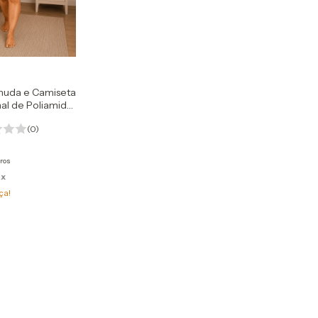
muda e Camiseta
nal de Poliamida
(0)
ros
ix
ça!