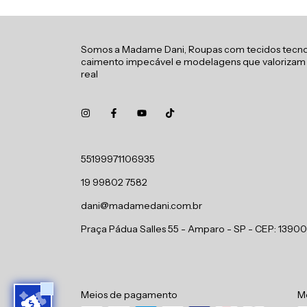
Somos a Madame Dani, Roupas com tecidos tecno
caimento impecável e modelagens que valorizam
real
55199971106935
19 99802 7582
dani@madamedani.com.br
Praça Pádua Salles 55 - Amparo - SP - CEP: 1390
Meios de pagamento
Me