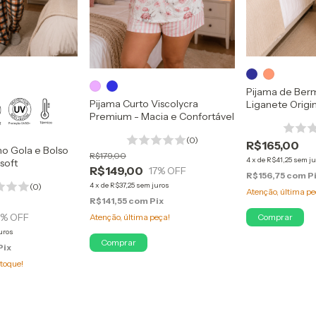
Pijama de Ber
Pijama Curto Viscolycra
Liganete Origi
Premium - Macia e Confortável
Geladinho
(0)
R$165,00
no Gola e Bolso
R$179,00
4
x
de
R$41,25
sem ju
soft
R$149,00
17
% OFF
R$156,75
com
P
4
x
de
R$37,25
sem juros
(0)
Atenção, última pe
R$141,55
com
Pix
5
% OFF
Comprar
Atenção, última peça!
uros
Comprar
Pix
toque!