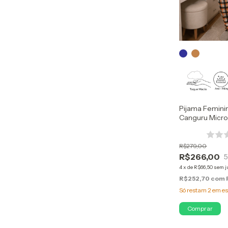
Pijama Femini
Canguru Micro
R$279,00
R$266,00
4
x
de
R$66,50
sem j
R$252,70
com
Só restam
2
em es
Comprar