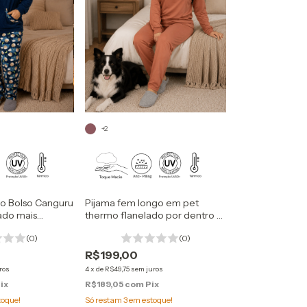
+2
no Bolso Canguru
Pijama fem longo em pet
ado mais
thermo flanelado por dentro -
super macio
(0)
(0)
R$199,00
ros
4
x
de
R$49,75
sem juros
ix
R$189,05
com
Pix
toque!
Só restam
3
em estoque!