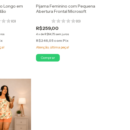
no Longo em
Pijama Feminino com Pequena
dão
Abertura Frontal Microsoft
(0)
(0)
R$259,00
uros
4
x
de
R$64,75
sem juros
ix
R$246,05
com
Pix
ça!
Atenção, última peça!
Comprar