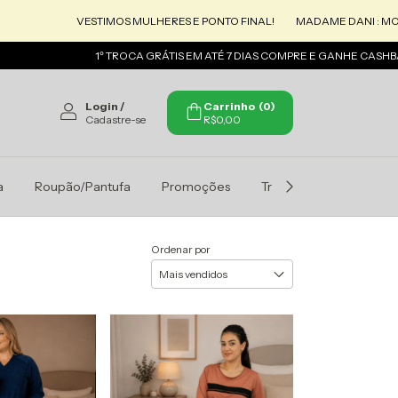
VESTIMOS MULHERES E PONTO FINAL!
MADAME DANI : MODA QU
1º TROCA GRÁTIS EM ATÉ 7 DIAS COMPRE E GANHE CASHBACK
Login
/
Carrinho
(
0
)
Cadastre-se
R$0,00
a
Roupão/Pantufa
Promoções
Trocas e Devoluçoes
Ordenar por