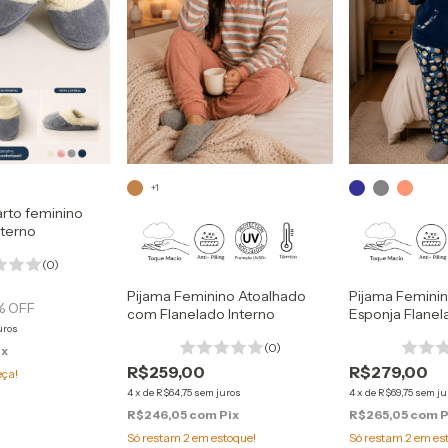
+1
arto feminino
nterno
(0)
Pijama Feminino Atoalhado
Pijama Femini
% OFF
com Flanelado Interno
Esponja Flanel
uros
Microsoft
(0)
ix
R$259,00
R$279,00
eça!
4
x
de
R$64,75
sem juros
4
x
de
R$69,75
sem ju
R$246,05
com
Pix
R$265,05
com
P
Só restam
2
em estoque!
Só restam
2
em es