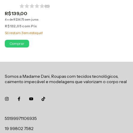
Confortável
(0)
R$139,00
4
x
de
R$34,75
sem juros
R$132,05
com
Pix
Só restam
3
em estoque!
Comprar
Somos a Madame Dani, Roupas com tecidos tecnológicos,
caimento impecável e modelagens que valorizam o corpo real
55199971106935
19 99802 7582