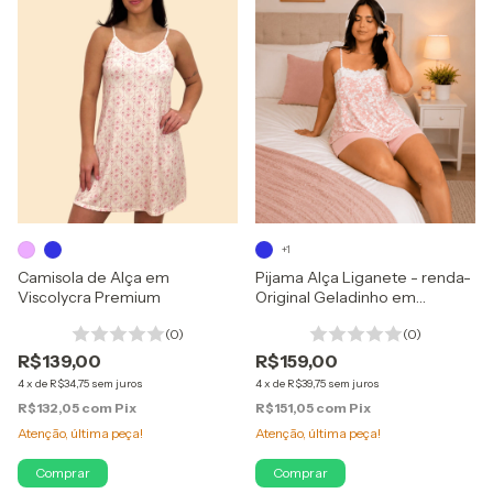
+1
Pijama Alça Liganete - renda-
Camisola de Alça em
Original Geladinho em
Viscolycra Premium
Poliamida
(0)
(0)
R$159,00
R$139,00
4
x
de
R$39,75
sem juros
4
x
de
R$34,75
sem juros
R$151,05
com
Pix
R$132,05
com
Pix
Atenção, última peça!
Atenção, última peça!
Comprar
Comprar