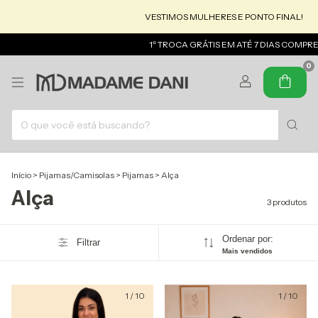
VESTIMOS MULHERES E PONTO FINAL!
MADA
1º TROCA GRÁTIS EM ATÉ 7 DIAS COMPRE E 
0
Início
>
Pijamas/Camisolas
>
Pijamas
>
Alça
Alça
3 produtos
Ordenar por:
Filtrar
Mais vendidos
1
/
10
1
/
10