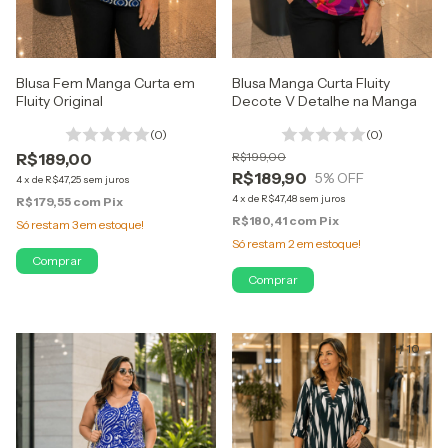
Blusa Fem Manga Curta em
Blusa Manga Curta Fluity
Fluity Original
Decote V Detalhe na Manga
(0)
(0)
R$189,00
R$199,00
R$189,90
5
% OFF
4
x
de
R$47,25
sem juros
4
x
de
R$47,48
sem juros
R$179,55
com
Pix
R$180,41
com
Pix
Só restam
3
em estoque!
Só restam
2
em estoque!
Comprar
Comprar
1
/
6
1
/
10