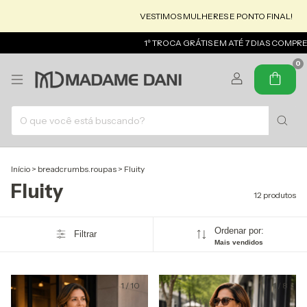
VESTIMOS MULHERES E PONTO FINAL!
MADAM
1º TROCA GRÁTIS EM ATÉ 7 DIAS COMPRE E GA
0
Início
>
breadcrumbs.roupas
>
Fluity
Fluity
12 produtos
Ordenar por:
Filtrar
Mais vendidos
1
/
10
1
/
8