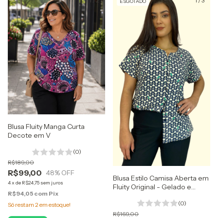
1
/
2
1
/
3
ESGOTADO
Blusa Fluity Manga Curta
Decote em V
(0)
R$189,00
R$99,00
48
% OFF
Blusa Estilo Camisa Aberta em
4
x
de
R$24,75
sem juros
Fluity Original - Gelado e
R$94,05
com
Pix
Nobre
(0)
Só restam
2
em estoque!
R$169,00