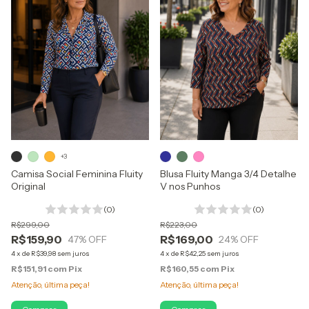
+3
Camisa Social Feminina Fluity
Blusa Fluity Manga 3/4 Detalhe
Original
V nos Punhos
(0)
(0)
R$299,00
R$223,00
R$159,90
R$169,00
47
% OFF
24
% OFF
4
x
de
R$39,98
sem juros
4
x
de
R$42,25
sem juros
R$151,91
com
Pix
R$160,55
com
Pix
Atenção, última peça!
Atenção, última peça!