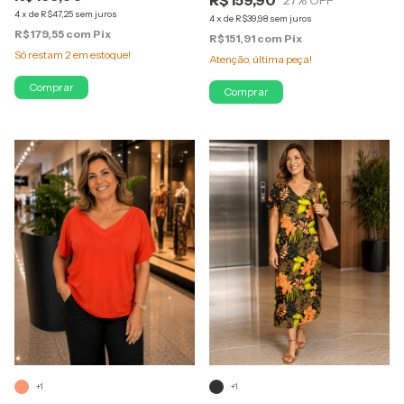
4
x
de
R$47,25
sem juros
4
x
de
R$39,98
sem juros
R$179,55
com
Pix
R$151,91
com
Pix
Só restam
2
em estoque!
Atenção, última peça!
Comprar
Comprar
1
/
4
1
/
5
+1
+1