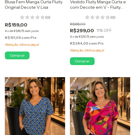
Blusa Fem Manga Curta Fluity
Vestido Fluity Manga Curta e
Original Decote V Lisa
com Decote em V - Fluity
Original Gelado e Nobre
(0)
(0)
R$159,00
R$335,00
R$299,00
11
% OFF
4
x
de
R$39,75
sem juros
4
x
de
R$74,75
sem juros
R$151,05
com
Pix
R$284,05
com
Pix
Atenção, última peça!
Atenção, última peça!
Comprar
Comprar
1
/
2
1
/
2