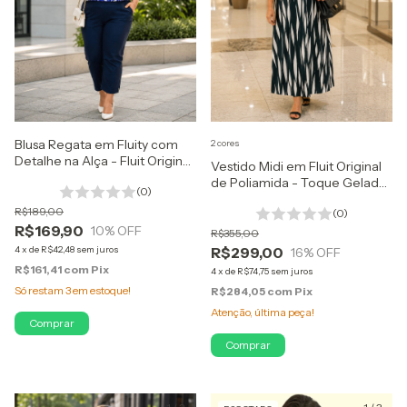
Blusa Regata em Fluity com
2 cores
Detalhe na Alça - Fluit Original
Vestido Midi em Fluit Original
de Poliamida
de Poliamida - Toque Gelado
(0)
Tecido Nobre
R$189,00
(0)
R$169,90
10
% OFF
R$355,00
4
x
de
R$42,48
sem juros
R$299,00
16
% OFF
R$161,41
com
Pix
4
x
de
R$74,75
sem juros
Só restam
3
em estoque!
R$284,05
com
Pix
Atenção, última peça!
Comprar
Comprar