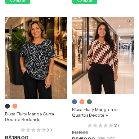
Comprar
Comprar
1
/
3
1
/
3
Blusa Fluity Manga Tres
Blusa Fluity Manga Curta
Quartos Decote V
Decote Redondo
(0)
(0)
R$219,00
R$189,00
R$159,90
27
% OFF