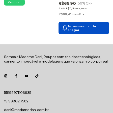
Comprar
R$69,90
59
% OFF
4
x
de
R$17,48
sem juros
R$66,41
com
Pix
Avise-me quando
chegar!
Somos a Madame Dani, Roupas com tecidos tecnológicos,
caimento impecável e modelagens que valorizam o corpo real
55199971106935
19 99802 7582
dani@madamedani.com.br